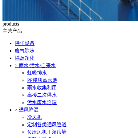
products
主营产品
除尘设备
废气除味
除烟净化
>
雨水/污水/自来水
虹吸排水
PP模块蓄水池
雨水收集利用
高楼二次供水
污水废水治理
>
通风降温
冷风机
定制各类通风管道
负压风机〡湿帘墙