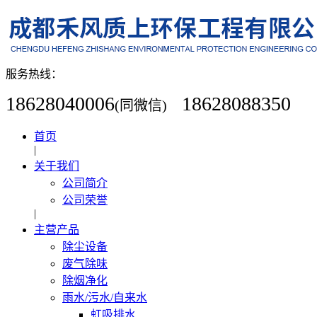
服务热线：
18628040006
18628088350
(同微信)
首页
|
关于我们
公司简介
公司荣誉
|
主营产品
除尘设备
废气除味
除烟净化
雨水/污水/自来水
虹吸排水