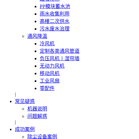
PP模块蓄水池
雨水收集利用
高楼二次供水
污水废水治理
通风降温
冷风机
定制各类通风管道
负压风机〡湿帘墙
无动力风机
移动风机
工业风扇
零配件
|
常见疑惑
机器说明
问题解惑
|
成功案例
除尘设备案例