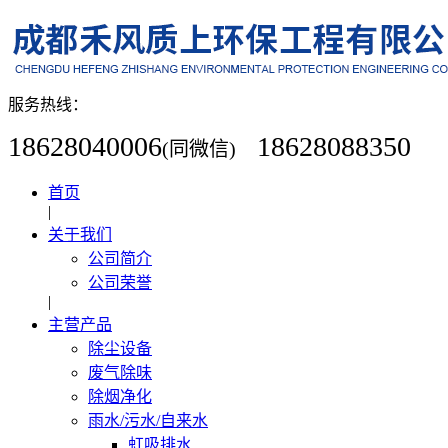
服务热线：
18628040006
18628088350
(同微信)
首页
|
关于我们
公司简介
公司荣誉
|
主营产品
除尘设备
废气除味
除烟净化
雨水/污水/自来水
虹吸排水