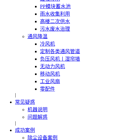
PP模块蓄水池
雨水收集利用
高楼二次供水
污水废水治理
通风降温
冷风机
定制各类通风管道
负压风机〡湿帘墙
无动力风机
移动风机
工业风扇
零配件
|
常见疑惑
机器说明
问题解惑
|
成功案例
除尘设备案例