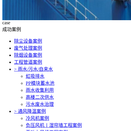
case
成功案例
除尘设备案例
废气处理案例
除烟设备案例
工程管道案例
>
雨水/污水/自来水
虹吸排水
PP模块蓄水池
雨水收集利用
高楼二次供水
污水废水治理
>
通风降温案例
冷风机案例
负压风机〡湿帘墙工程案例