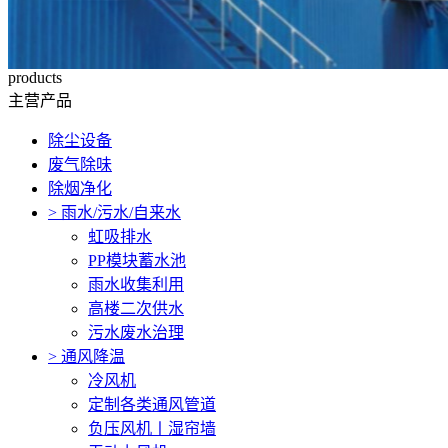
products
主营产品
除尘设备
废气除味
除烟净化
>
雨水/污水/自来水
虹吸排水
PP模块蓄水池
雨水收集利用
高楼二次供水
污水废水治理
>
通风降温
冷风机
定制各类通风管道
负压风机〡湿帘墙