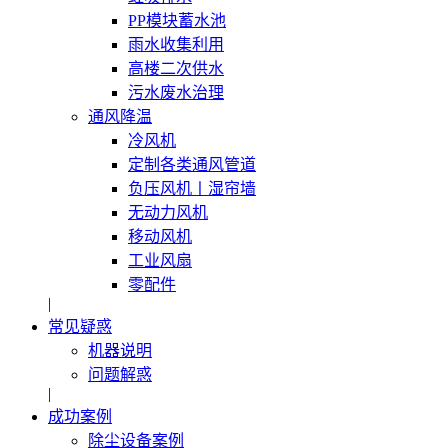
PP模块蓄水池
雨水收集利用
高楼二次供水
污水废水治理
通风降温
冷风机
定制各类通风管道
负压风机〡湿帘墙
无动力风机
移动风机
工业风扇
零配件
|
常见疑惑
机器说明
问题解惑
|
成功案例
除尘设备案例