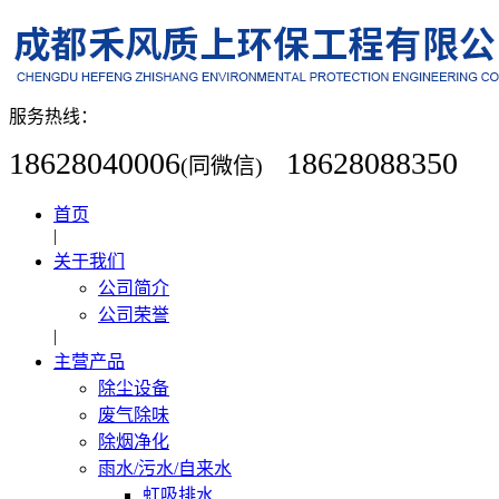
服务热线：
18628040006
18628088350
(同微信)
首页
|
关于我们
公司简介
公司荣誉
|
主营产品
除尘设备
废气除味
除烟净化
雨水/污水/自来水
虹吸排水