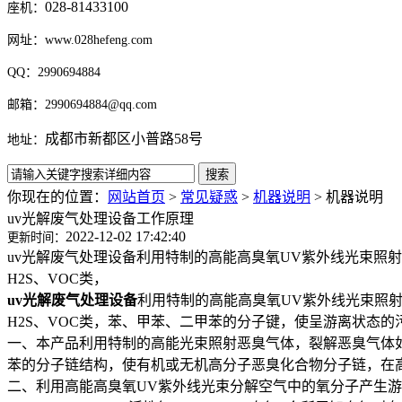
028-81433100
座机：
网址：www.028hefeng.com
QQ：2990694884
邮箱：2990694884@qq.com
成都市新都区小普路58号
地址：
你现在的位置：
网站首页
>
常见疑惑
>
机器说明
>
机器说明
uv光解废气处理设备工作原理
2022-12-02 17:42:40
更新时间：
uv光解废气处理设备利用特制的高能高臭氧UV紫外线光束照射
H2S、VOC类，
uv光解废气处理设备
利用特制的高能高臭氧UV紫外线光束照射
H2S、VOC类，苯、甲苯、二甲苯的分子键，使呈游离状态的
一、本产品利用特制的高能光束照射恶臭气体，裂解恶臭气体如：
苯的分子链结构，使有机或无机高分子恶臭化合物分子链，在高
二、利用高能高臭氧UV紫外线光束分解空气中的氧分子产生