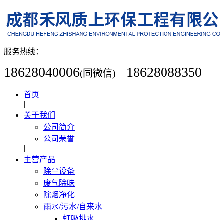
服务热线：
18628040006
18628088350
(同微信)
首页
|
关于我们
公司简介
公司荣誉
|
主营产品
除尘设备
废气除味
除烟净化
雨水/污水/自来水
虹吸排水