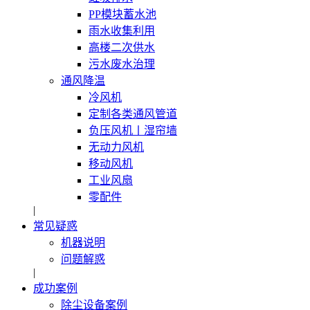
PP模块蓄水池
雨水收集利用
高楼二次供水
污水废水治理
通风降温
冷风机
定制各类通风管道
负压风机〡湿帘墙
无动力风机
移动风机
工业风扇
零配件
|
常见疑惑
机器说明
问题解惑
|
成功案例
除尘设备案例