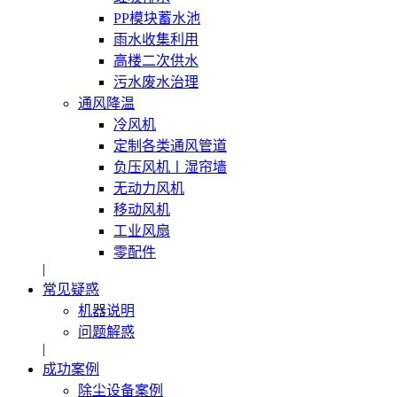
PP模块蓄水池
雨水收集利用
高楼二次供水
污水废水治理
通风降温
冷风机
定制各类通风管道
负压风机〡湿帘墙
无动力风机
移动风机
工业风扇
零配件
|
常见疑惑
机器说明
问题解惑
|
成功案例
除尘设备案例