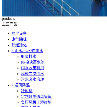
products
主营产品
除尘设备
废气除味
除烟净化
>
雨水/污水/自来水
虹吸排水
PP模块蓄水池
雨水收集利用
高楼二次供水
污水废水治理
>
通风降温
冷风机
定制各类通风管道
负压风机〡湿帘墙