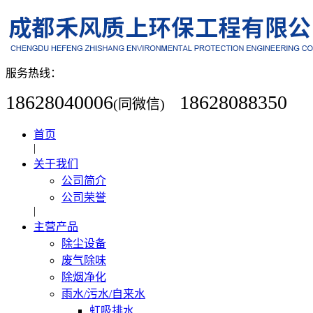
服务热线：
18628040006
18628088350
(同微信)
首页
|
关于我们
公司简介
公司荣誉
|
主营产品
除尘设备
废气除味
除烟净化
雨水/污水/自来水
虹吸排水