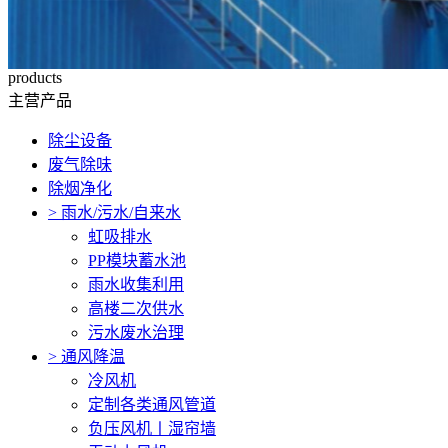
products
主营产品
除尘设备
废气除味
除烟净化
>
雨水/污水/自来水
虹吸排水
PP模块蓄水池
雨水收集利用
高楼二次供水
污水废水治理
>
通风降温
冷风机
定制各类通风管道
负压风机〡湿帘墙