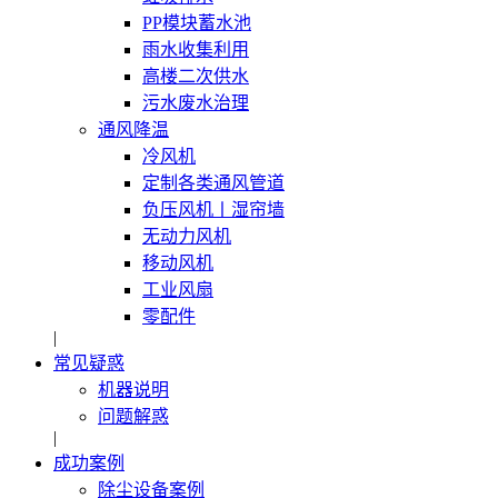
PP模块蓄水池
雨水收集利用
高楼二次供水
污水废水治理
通风降温
冷风机
定制各类通风管道
负压风机〡湿帘墙
无动力风机
移动风机
工业风扇
零配件
|
常见疑惑
机器说明
问题解惑
|
成功案例
除尘设备案例