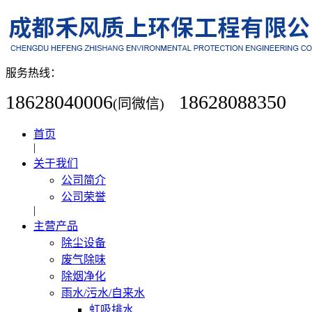
服务热线：
18628040006
18628088350
(同微信)
首页
|
关于我们
公司简介
公司荣誉
|
主营产品
除尘设备
废气除味
除烟净化
雨水/污水/自来水
虹吸排水