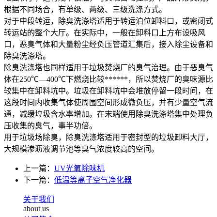
根据不同场合，有单级、两级、三级洗涤方式。
对于中段转运，除臭洗涤塔适用于转运泊位卸料口，或密闭式
转运站的整个大厅。在实际中，一般在卸料口上方布设吸风
口，恶臭气体和大量粉尘经负压管道汇集后，接入除尘设备和
除臭洗涤塔。
除臭洗涤塔也同样适用于垃圾焚烧厂的臭气治理。由于恶臭气
体在250℃—400℃下燃烧比较******，所以焚烧厂的臭味源比
较集中在卸料坑中。垃圾在卸料坑中会堆放停留一段时间，在
这段时间内收集气体使周围空间形成微负压，并有少量空气流
通，减缓垃圾含水率增加。在末端使用除臭洗涤塔集中处理负
压收集的臭气，事半功倍。
用于垃圾场除臭，除臭洗涤塔适用于密封型的垃圾卸料大厅，
大规模渗沥液调节池等臭气浓度较高的空间。
上一篇：
UV光氧除味机
下一篇：
低温等离子空气净化器
关于我们
about us