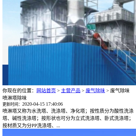
你现在的位置：
网站首页
>
主营产品
>
废气除味
>
废气除味
喷淋塔除味
2020-04-15 17:40:06
更新时间：
喷淋塔又称为水洗塔、洗涤塔、净化塔；按性质分为酸性洗涤
塔、碱性洗涤塔；按形状也可分为立式洗涤塔、卧式洗涤塔；
按材质又为分PP洗涤塔、...