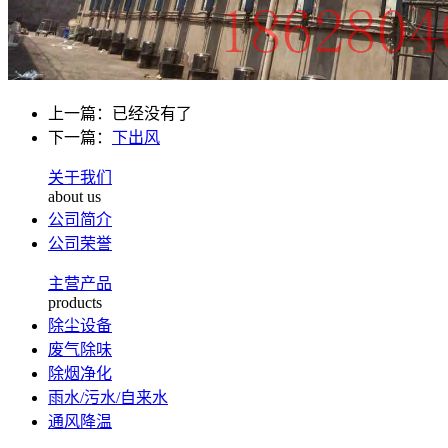
上一篇：已经没有了
下一篇：
下出风
关于我们
about us
公司简介
公司荣誉
主营产品
products
除尘设备
废气除味
除烟净化
雨水/污水/自来水
通风降温