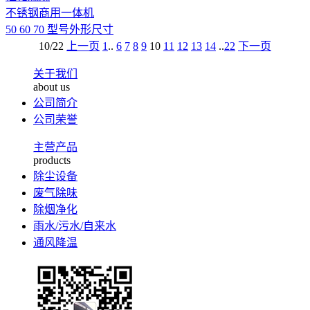
不锈钢商用一体机
50 60 70 型号外形尺寸
10/22
上一页
1
..
6
7
8
9
10
11
12
13
14
..
22
下一页
关于我们
about us
公司简介
公司荣誉
主营产品
products
除尘设备
废气除味
除烟净化
雨水/污水/自来水
通风降温